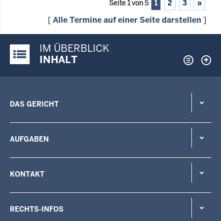
Seite 1 von 5
1
2
3
»
[
Alle Termine auf einer Seite darstellen
]
IM ÜBERBLICK
Justiz-Portal im Überblick:
INHALT
DAS GERICHT
AUFGABEN
KONTAKT
RECHTS-INFOS