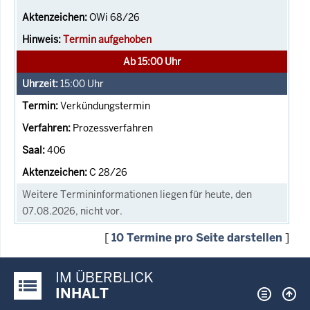
OWi 68/26
Termin aufgehoben
Ab 15:00 Uhr
15:00
Uhr
Verkündungstermin
Prozessverfahren
406
C 28/26
Weitere Termininformationen liegen für heute, den
07.08.2026, nicht vor.
[
10 Termine pro Seite darstellen
]
IM ÜBERBLICK
Justiz-Portal im Überblick:
INHALT