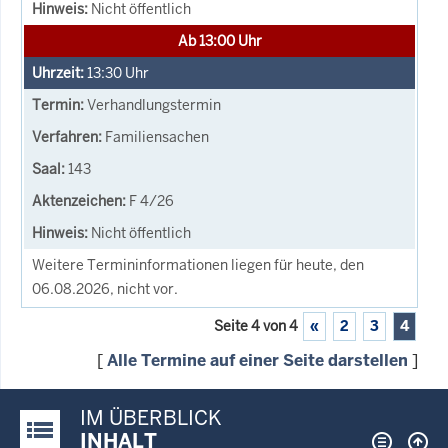
Nicht öffentlich
Ab 13:00 Uhr
13:30
Uhr
Verhandlungstermin
Familiensachen
143
F 4/26
Nicht öffentlich
Weitere Termininformationen liegen für heute, den
06.08.2026, nicht vor.
Seite 4 von 4
«
2
3
4
[
Alle Termine auf einer Seite darstellen
]
IM ÜBERBLICK
Justiz-Portal im Überblick:
INHALT