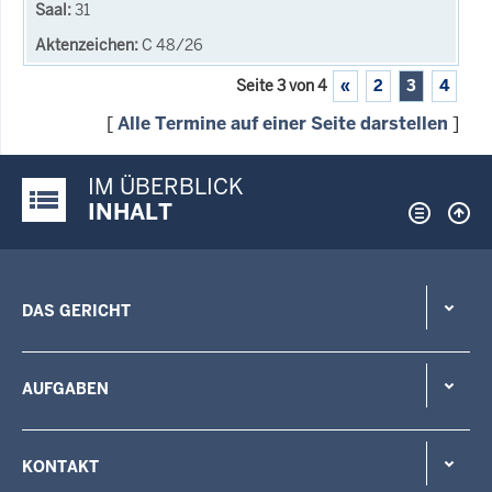
31
C 48/26
Seite 3 von 4
«
2
3
4
[
Alle Termine auf einer Seite darstellen
]
IM ÜBERBLICK
Justiz-Portal im Überblick:
INHALT
DAS GERICHT
AUFGABEN
KONTAKT