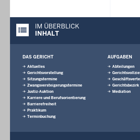
IM ÜBERBLICK
Justiz-Portal im Überblick:
INHALT
DAS GERICHT
AUFGABEN
Aktuelles
Abteilungen
Gerichtsvorstellung
Gerichtsvollzi
Sitzungstermine
Geschäftsverte
Zwangsversteigerungs­termine
Gerichtsbezirk
Justiz-Auktion
Mediation
Karriere und Berufsorientierung
Barrierefreiheit
Praktikum
Terminbuchung