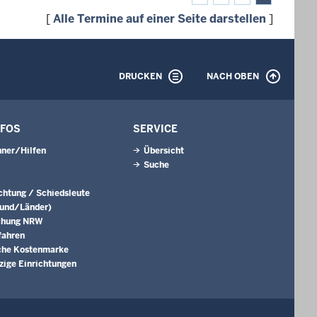
[
Alle Termine auf einer Seite darstellen
]
DRUCKEN
NACH OBEN
NFOS
SERVICE
ner/Hilfen
Übersicht
Suche
ichtung / Schiedsleute
Bund/Länder)
chung NRW
fahren
che Kostenmarke
ige Einrichtungen