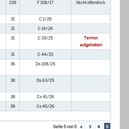
239
F 108/17
Nicht öffentlich
31
C 1/26
31
C 14/26
31
C 33/25
Termin
aufgehoben
31
C 44/25
36
Ds 108/25
38
Ds 63/25
38
Cs 41/26
38
Cs 45/26
Seite 5 von 5
«
3
4
5