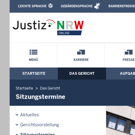
Direkt zum Inhalt
LEICHTE SPRACHE
GEBÄRDENSPRACHE
BARRIEREFREIHE
Leichte Sprache, Gebärdensprachenvideo u
Amtsgericht Siegburg: Sitzungstermine
Schnellnavigation mit Volltext-Suche
MENÜ
KARRIERE
PRESSE
STARTSEITE
DAS GERICHT
AUFGA
Hauptmenü: Hauptnavigation
Startseite
Das Gericht
Sitzungstermine
Aktuelles
Gerichtsvorstellung
Sitzungstermine