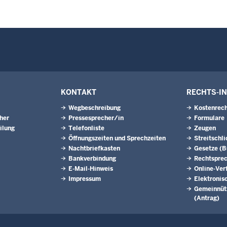
KONTAKT
RECHTS-I
Wegbeschreibung
Kostenrech
eher
Pressesprecher/in
Formulare
ilung
Telefonliste
Zeugen
Öffnungszeiten und Sprechzeiten
Streitschl
Nachtbriefkasten
Gesetze (
Bankverbindung
Rechtspre
E-Mail-Hinweis
Online-Ver
Impressum
Elektronis
Gemeinnütz
(Antrag)