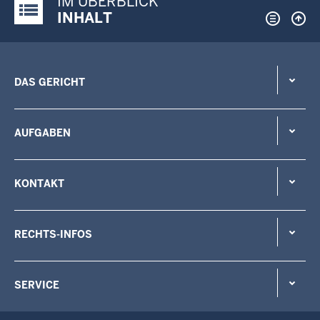
IM ÜBERBLICK
Justiz-Portal im Überblick:
INHALT
DAS GERICHT
AUFGABEN
KONTAKT
RECHTS-INFOS
SERVICE