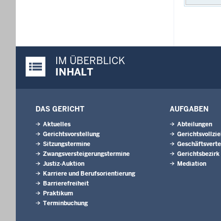
IM ÜBERBLICK
Justiz-Portal im Überblick:
INHALT
DAS GERICHT
AUFGABEN
Aktuelles
Abteilungen
Gerichtsvorstellung
Gerichtsvollzi
Sitzungstermine
Geschäftsverte
Zwangsversteigerungs­termine
Gerichtsbezirk
Justiz-Auktion
Mediation
Karriere und Berufsorientierung
Barrierefreiheit
Praktikum
Terminbuchung