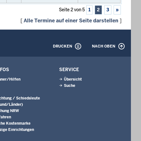
Seite 2 von 5
1
2
3
»
[
Alle Termine auf einer Seite darstellen
]
DRUCKEN
NACH OBEN
NFOS
SERVICE
ner/Hilfen
Übersicht
Suche
ichtung / Schiedsleute
Bund/Länder)
chung NRW
fahren
che Kostenmarke
ige Einrichtungen