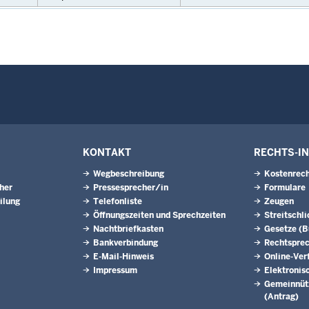
KONTAKT
RECHTS-I
Wegbeschreibung
Kostenrech
eher
Pressesprecher/in
Formulare
ilung
Telefonliste
Zeugen
Öffnungszeiten und Sprechzeiten
Streitschl
Nachtbriefkasten
Gesetze (
Bankverbindung
Rechtspre
E-Mail-Hinweis
Online-Ver
Impressum
Elektronis
Gemeinnütz
(Antrag)