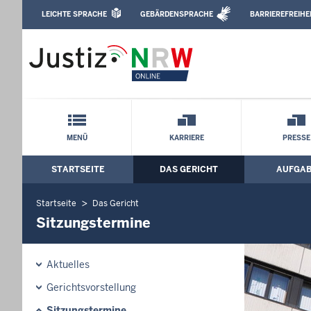
Direkt zum Inhalt
LEICHTE SPRACHE
GEBÄRDENSPRACHE
BARRIEREFREIHE
Leichte Sprache, Gebärdensprachenvideo u
Amtsgericht Siegburg: Sitzungstermine
Schnellnavigation mit Volltext-Suche
MENÜ
KARRIERE
PRESSE
STARTSEITE
DAS GERICHT
AUFGA
Hauptmenü: Hauptnavigation
Startseite
Das Gericht
Sitzungstermine
Aktuelles
Gerichtsvorstellung
Sitzungstermine