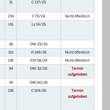
31
C 137/25
234
F 70/24
Nicht öffentlich
UG
Ls 14/26
38
OWi 29/26
110
VI 149/26
Nicht öffentlich
136
XVII 58/24
Nicht öffentlich
34
OWi 32/26
Termin
aufgehoben
34
OWi 60/26
136
C 104/26
Termin
aufgehoben