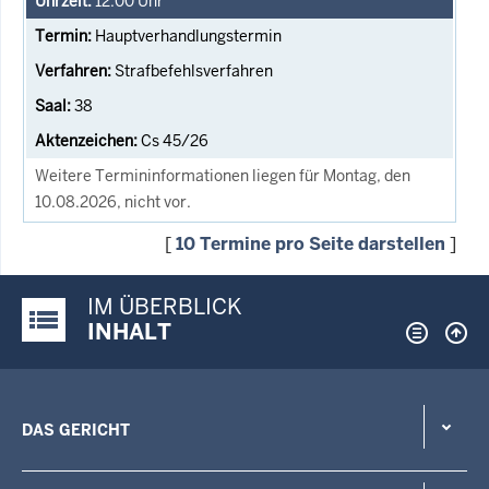
12:00
Uhr
Hauptverhandlungstermin
Strafbefehlsverfahren
38
Cs 45/26
Weitere Termininformationen liegen für Montag, den
10.08.2026, nicht vor.
[
10 Termine pro Seite darstellen
]
IM ÜBERBLICK
Justiz-Portal im Überblick:
INHALT
DAS GERICHT