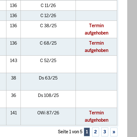
136
C 11/26
136
C 12/26
136
C 38/25
Termin
aufgehoben
136
C 68/25
Termin
aufgehoben
143
C 52/25
38
Ds 63/25
36
Ds 108/25
141
OWi 87/26
Termin
aufgehoben
Seite 1 von 5
1
2
3
»