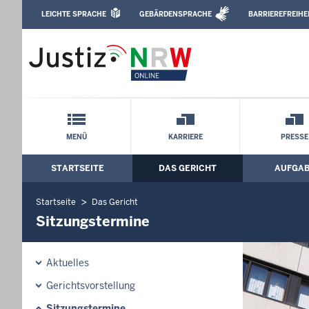
Direkt zum Inhalt
LEICHTE SPRACHE
GEBÄRDENSPRACHE
BARRIEREFREIHE
Leichte Sprache, Gebärdensprachenvideo u
Amtsgericht Siegburg: Sitzungstermine
Schnellnavigation mit Volltext-Suche
MENÜ
KARRIERE
PRESSE
STARTSEITE
DAS GERICHT
AUFGA
Hauptmenü: Hauptnavigation
Startseite
Das Gericht
Sitzungstermine
Aktuelles
Gerichtsvorstellung
Sitzungstermine