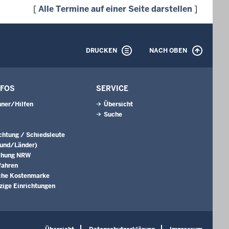
[
Alle Termine auf einer Seite darstellen
]
DRUCKEN
NACH OBEN
NFOS
SERVICE
ner/Hilfen
Übersicht
Suche
ichtung / Schiedsleute
Bund/Länder)
chung NRW
fahren
che Kostenmarke
ige Einrichtungen