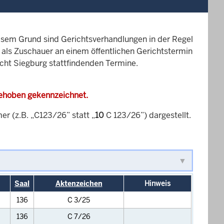
esem Grund sind Gerichtsverhandlungen in der Regel
it als Zuschauer an einem öffentlichen Gerichtstermin
icht Siegburg stattfindenden Termine.
gehoben gekennzeichnet.
 (z.B. „C123/26” statt „
10
C 123/26”) dargestellt.
Saal
Aktenzeichen
Hinweis
136
C 3/25
136
C 7/26