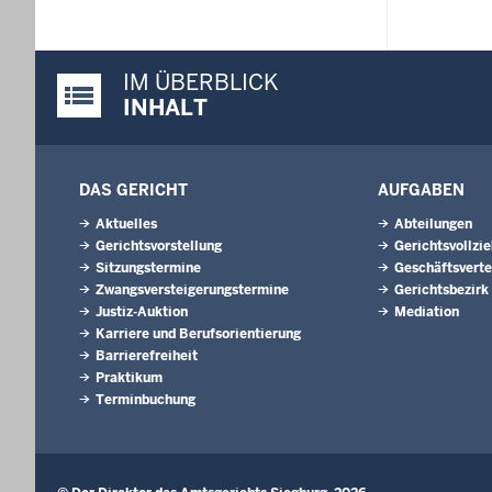
IM ÜBERBLICK
Justiz-Portal im Überblick:
INHALT
DAS GERICHT
AUFGABEN
Aktuelles
Abteilungen
Gerichtsvorstellung
Gerichtsvollzi
Sitzungstermine
Geschäftsverte
Zwangsversteigerungs­termine
Gerichtsbezirk
Justiz-Auktion
Mediation
Karriere und Berufsorientierung
Barrierefreiheit
Praktikum
Terminbuchung