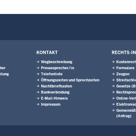
KONTAKT
RECHTS-I
Wegbeschreibung
Kostenrech
eher
Pressesprecher/in
Formulare
ilung
Telefonliste
Zeugen
Öffnungszeiten und Sprechzeiten
Streitschl
Nachtbriefkasten
Gesetze (
Bankverbindung
Rechtspre
E-Mail-Hinweis
Online-Ver
Impressum
Elektronis
Gemeinnütz
(Antrag)