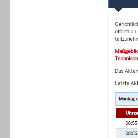
Gerichtli
öffentlich
teilzuneh
Maßgeblic
Technisch
Das Akten
Letzte Akt
Uhrze
08:55
08:55