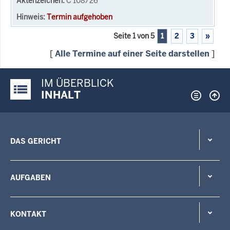
C 108/26
Termin aufgehoben
Seite 1 von 5
1
2
3
»
[
Alle Termine auf einer Seite darstellen
]
IM ÜBERBLICK
Justiz-Portal im Überblick:
INHALT
DAS GERICHT
AUFGABEN
KONTAKT