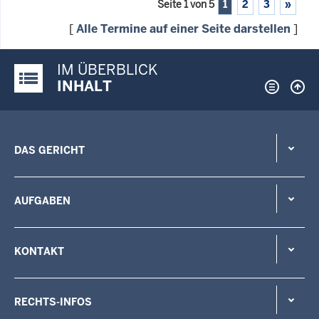
Seite 1 von 5
1
2
3
»
[
Alle Termine auf einer Seite darstellen
]
IM ÜBERBLICK
Justiz-Portal im Überblick:
INHALT
DAS GERICHT
AUFGABEN
KONTAKT
RECHTS-INFOS